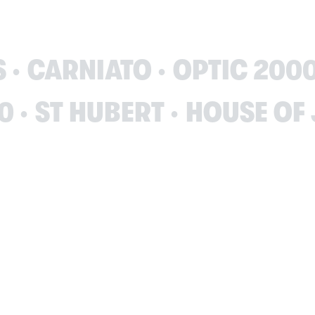
TIC 2000
ST HUBERT
HO
E CULTURE
SANOFI
UNB