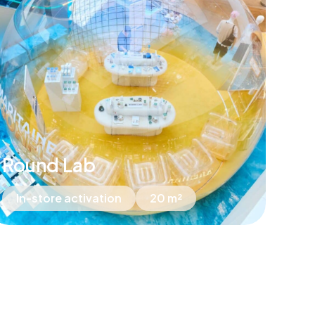
Round Lab
In-store activation
20 m²