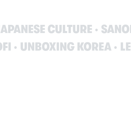
E
SANOFI
UNBOXING KO
UNETIER
APEROL
BEST R