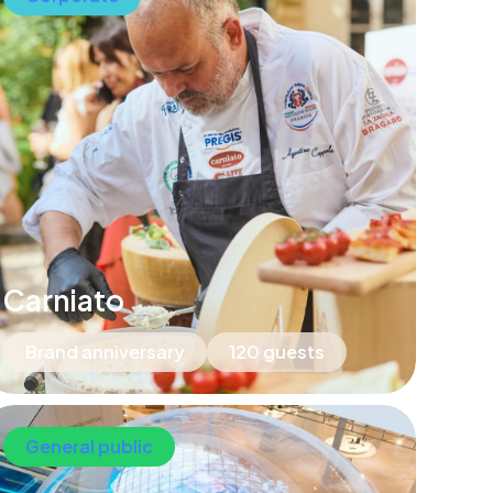
Carniato
Brand anniversary
120 guests
General public