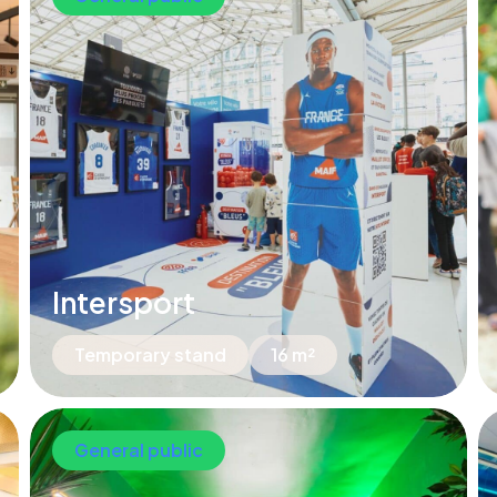
Intersport
Temporary stand
16 m²
General public