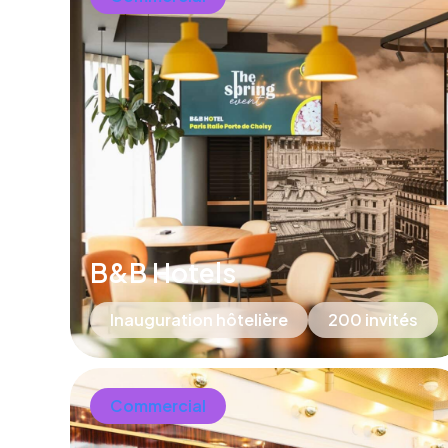
B&B Hotels
Inauguration hôtelière
200 invités
Commercial