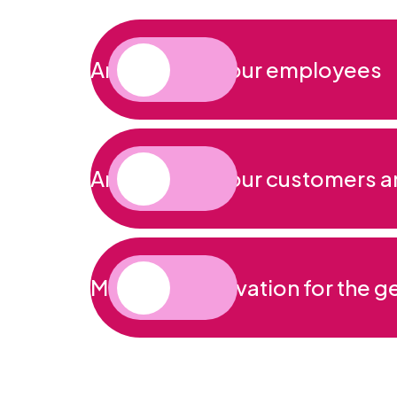
An event for your employees
An event for your customers a
Marketing activation for the g