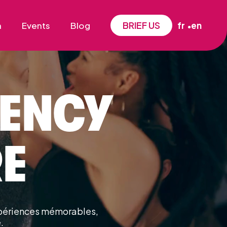
BRIEF US
n
Events
Blog
fr
en
GENCY
E
expériences mémorables,
.