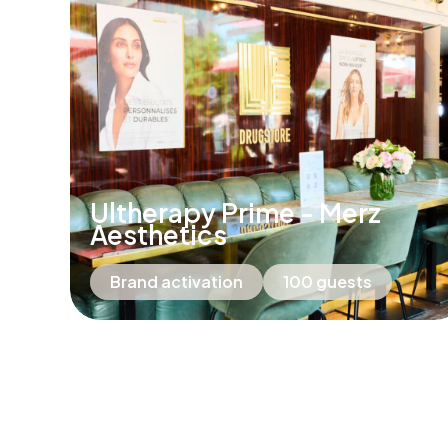
Ultherapy Prime - Merz
Aesthetics
Brand activation
100 guests