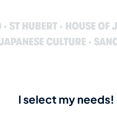
USE OF JAPANESE CULTUR
OXING KOREA
LE PETIT L
I select my needs!