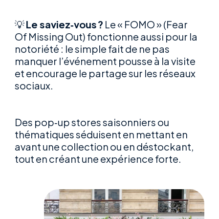
💡
Le saviez‑vous ?
Le « FOMO »
(
Fear
Of
Missing
Out
)
fonctionne aussi pour la
notoriété : le simple fait de ne pas
manquer l’événement pousse à la visite
et encourage le partage sur les réseaux
sociaux.
Des pop‑up stores saisonniers ou
thématiques s
éduisent e
n mettant en
av
ant une collec
tion ou en déstockant,
tout en créant une expérience forte.