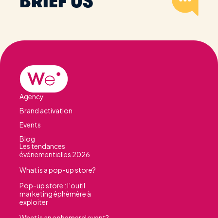
BRIEF US
Agency
Brand activation
Events
Blog
Les tendances
événementielles 2026
What is a pop-up store?
Pop-up store : l’outil
marketing éphémère à
exploiter
What is an ephemeral event?