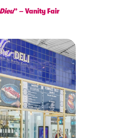
 Dieu
” – Vanity Fair