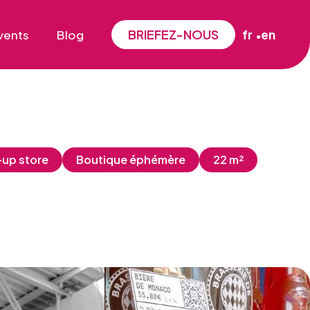
BRIEFEZ-NOUS
vents
Blog
fr
en
up store
Boutique éphémère
22 m²