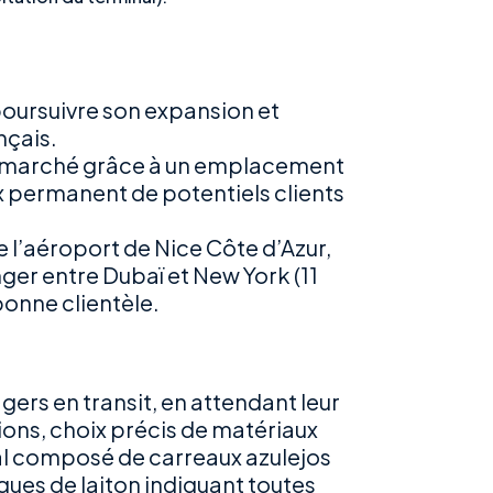
poursuivre son expansion et
nçais.
 le marché grâce à un emplacement
x permanent de potentiels clients
de l’aéroport de Nice Côte d’Azur,
nger entre Dubaï et New York (11
 bonne clientèle.
gers en transit, en attendant leur
itions, choix précis de matériaux
al composé de carreaux azulejos
ques de laiton indiquant toutes