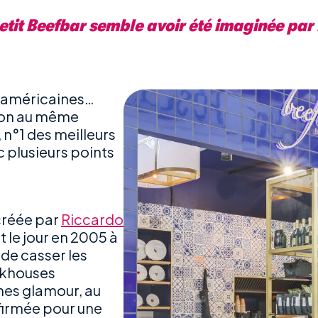
petit Beefbar semble avoir été imaginée par
e américaines…
tion au même
 n°1 des meilleurs
 plusieurs points
 créée par
Riccardo
t le jour en 2005 à
de casser les
eakhouses
gnes glamour, au
firmée pour une