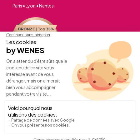
Paris • Lyon • Nantes
UN PROJET ?
REJOIGNEZ-NOUS
©WENESEvent2026 -
Mentions légales