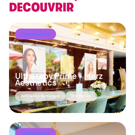
DECOUVRIR
Commercial
Ultherapy Prime - Merz
Aesthetics
Activation de marque
100 invités
Commercial